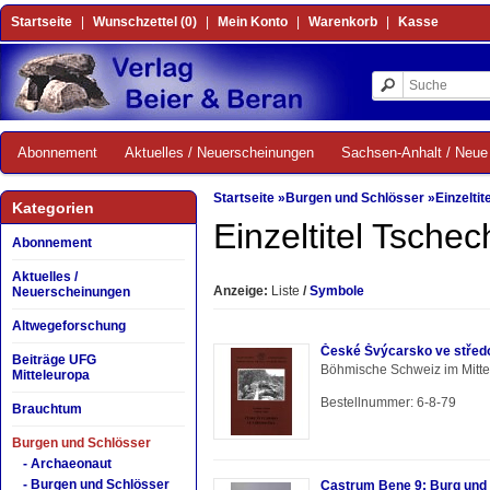
Startseite
|
Wunschzettel (0)
|
Mein Konto
|
Warenkorb
|
Kasse
Abonnement
Aktuelles / Neuerscheinungen
Sachsen-Anhalt / Neue 
Startseite
»
Burgen und Schlösser
»
Einzelti
Kategorien
Einzeltitel Tschec
Abonnement
Aktuelles /
Anzeige:
Liste
/
Symbole
Neuerscheinungen
Altwegeforschung
České Švýcarsko ve střed
Beiträge UFG
Böhmische Schweiz im Mittela
Mitteleuropa
Bestellnummer: 6-8-79
Brauchtum
Burgen und Schlösser
- Archaeonaut
- Burgen und Schlösser
Castrum Bene 9: Burg und 