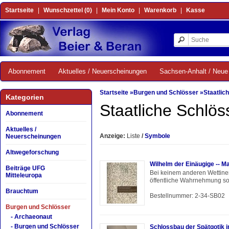
Startseite
|
Wunschzettel (0)
|
Mein Konto
|
Warenkorb
|
Kasse
Abonnement
Aktuelles / Neuerscheinungen
Sachsen-Anhalt / Neue 
Startseite
»
Burgen und Schlösser
»
Staatlic
Kategorien
Staatliche Schlö
Abonnement
Aktuelles /
Anzeige:
Liste
/
Symbole
Neuerscheinungen
Altwegeforschung
Wilhelm der Einäugige -- M
Beiträge UFG
Bei keinem anderen Wettiner
Mitteleuropa
öffentliche Wahrnehmung so 
Brauchtum
Bestellnummer: 2-34-SB02
Burgen und Schlösser
- Archaeonaut
- Burgen und Schlösser
Schlossbau der Spätgotik i