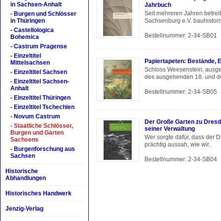
in Sachsen-Anhalt
Jahrbuch
Seit mehreren Jahren betrei
- Burgen und Schlösser
in Thüringen
Sachsenburg e.V. bauhistor
- Castellologica
Bestellnummer: 2-34-SB01
Bohemica
- Castrum Pragense
- Einzeltitel
Papiertapeten: Bestände, 
Mittelsachsen
Schloss Weesenstein, ausges
- Einzeltitel Sachsen
des ausgehenden 18. und des
- Einzeltitel Sachsen-
Anhalt
Bestellnummer: 2-34-SB05
- Einzeltitel Thüringen
- Einzeltitel Tschechien
- Novum Castrum
Der Große Garten zu Dres
- Staatliche Schlösser,
seiner Verwaltung
Burgen und Gärten
Wer sorgte dafür, dass der
Sachsens
prächtig aussah, wie wir..
- Burgenforschung aus
Sachsen
Bestellnummer: 2-34-SB04
Historische
Abhandlungen
Historisches Handwerk
Jenzig-Verlag