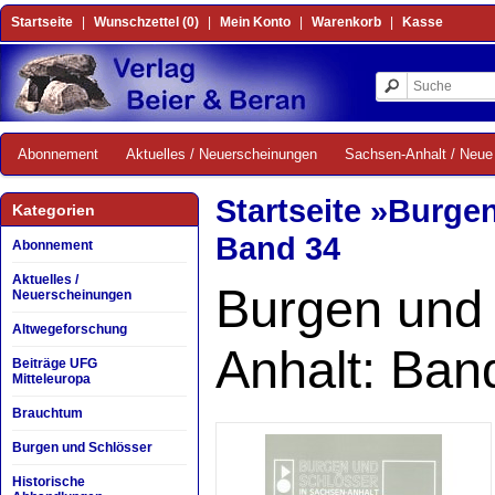
Startseite
|
Wunschzettel (0)
|
Mein Konto
|
Warenkorb
|
Kasse
Abonnement
Aktuelles / Neuerscheinungen
Sachsen-Anhalt / Neue 
Startseite
»
Burgen
Kategorien
Band 34
Abonnement
Aktuelles /
Burgen und 
Neuerscheinungen
Altwegeforschung
Anhalt: Ban
Beiträge UFG
Mitteleuropa
Brauchtum
Burgen und Schlösser
Historische