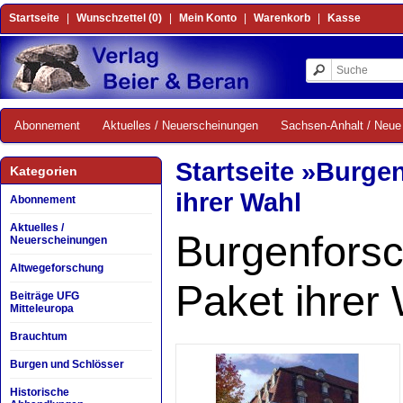
Startseite
|
Wunschzettel (0)
|
Mein Konto
|
Warenkorb
|
Kasse
Abonnement
Aktuelles / Neuerscheinungen
Sachsen-Anhalt / Neue 
Startseite
»
Burgen
Kategorien
ihrer Wahl
Abonnement
Aktuelles /
Burgenfors
Neuerscheinungen
Altwegeforschung
Paket ihrer
Beiträge UFG
Mitteleuropa
Brauchtum
Burgen und Schlösser
Historische