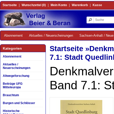
Startseite
|
Wunschzettel (0)
|
Mein Konto
|
Warenkorb
|
Kasse
Abonnement
Aktuelles / Neuerscheinungen
Sachsen-Anhalt / Neue 
Startseite
»
Denkma
Kategorien
7.1: Stadt Quedli
Abonnement
Aktuelles /
Denkmalver
Neuerscheinungen
Altwegeforschung
Band 7.1: S
Beiträge UFG
Mitteleuropa
Brauchtum
Burgen und Schlösser
Historische