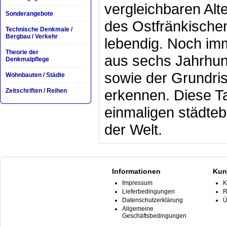
vergleichbaren Alte
Sonderangebote
des Ostfränkische
Technische Denkmale /
Bergbau / Verkehr
lebendig. Noch im
Theorie der
aus sechs Jahrhund
Denkmalpflege
sowie der Grundriss
Wohnbauten / Städte
erkennen. Diese T
Zeitschriften / Reihen
einmaligen städte
der Welt.
Informationen
Kun
Impressum
K
Lieferbedingungen
R
Datenschutzerklärung
Ü
Allgemeine
Geschäftsbedingungen