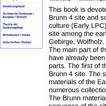
Sonderangebote
This book is devot
Technische Denkmale /
Brunn 4 site and s
Bergbau / Verkehr
culture (Early LPC)
Theorie der
Denkmalpflege
site among the ea
Wohnbauten / Städte
Gebirge, Wolfholz.
Zeitschriften / Reihen
The main part of t
have already been 
parts. The first of
Brunn 4 site. The s
materials of the E
numerous collectio
The Brunn materia
sequence of the si