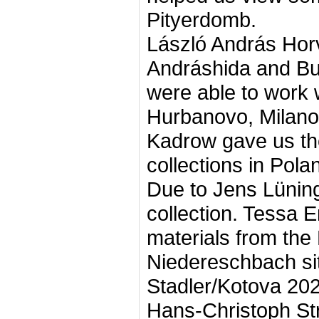
Pityerdomb.
László András Hor
Andráshida and Bu
were able to work w
Hurbanovo, Milano
Kadrow gave us th
collections in Pola
Due to Jens Lünin
collection. Tessa 
materials from th
Niedereschbach sit
Stadler/Kotova 202
Hans-Christoph St