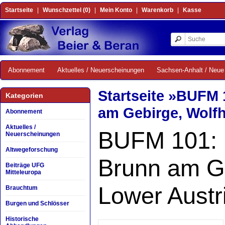
Startseite
|
Wunschzettel (0)
|
Mein Konto
|
Warenkorb
|
Kasse
Abonnement
Aktuelles / Neuerscheinungen
Sachsen-Anhalt / Neue 
Startseite
»
BUFM 1
Kategorien
am Gebirge, Wolfh
Abonnement
Aktuelles /
BUFM 101: E
Neuerscheinungen
Altwegeforschung
Brunn am Ge
Beiträge UFG
Mitteleuropa
Lower Austr
Brauchtum
Burgen und Schlösser
Historische