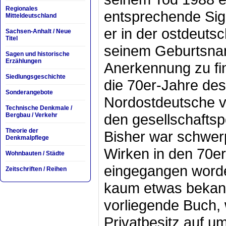
Regionales
entsprechende Sig
Mitteldeutschland
er in der ostdeuts
Sachsen-Anhalt / Neue
Titel
seinem Geburtsname
Sagen und historische
Erzählungen
Anerkennung zu fin
Siedlungsgeschichte
die 70er-Jahre des
Sonderangebote
Nordostdeutsche v
Technische Denkmale /
den gesellschafts
Bergbau / Verkehr
Theorie der
Bisher war schwerp
Denkmalpflege
Wirken in den 70e
Wohnbauten / Städte
eingegangen worde
Zeitschriften / Reihen
kaum etwas bekann
vorliegende Buch, 
Privatbesitz auf u