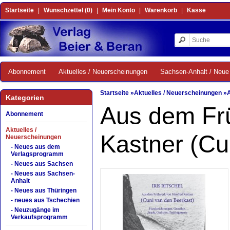
Startseite
|
Wunschzettel (0)
|
Mein Konto
|
Warenkorb
|
Kasse
Abonnement
Aktuelles / Neuerscheinungen
Sachsen-Anhalt / Neue 
Startseite
»
Aktuelles / Neuerscheinungen
»
Kategorien
Aus dem Fr
Abonnement
Aktuelles /
Kastner (Cu
Neuerscheinungen
- Neues aus dem
Verlagsprogramm
- Neues aus Sachsen
- Neues aus Sachsen-
Anhalt
- Neues aus Thüringen
- neues aus Tschechien
- Neuzugänge im
Verkaufsprogramm