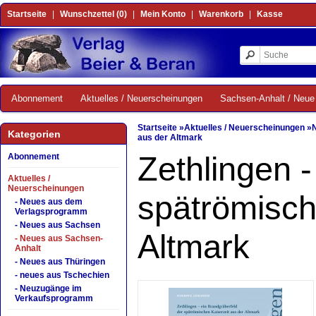
Startseite
|
Wunschzettel (0)
|
Mein Konto
|
Warenkorb
|
Kasse
Abonnement
Aktuelles / Neuerscheinungen
Sachsen-Anhalt / Neue 
Startseite
»
Aktuelles / Neuerscheinungen
»
Kategorien
aus der Altmark
Zethlingen -
Abonnement
Aktuelles /
Neuerscheinungen
spätrömisch
- Neues aus dem
Verlagsprogramm
- Neues aus Sachsen
Altmark
- Neues aus Sachsen-
Anhalt
- Neues aus Thüringen
- neues aus Tschechien
- Neuzugänge im
Verkaufsprogramm