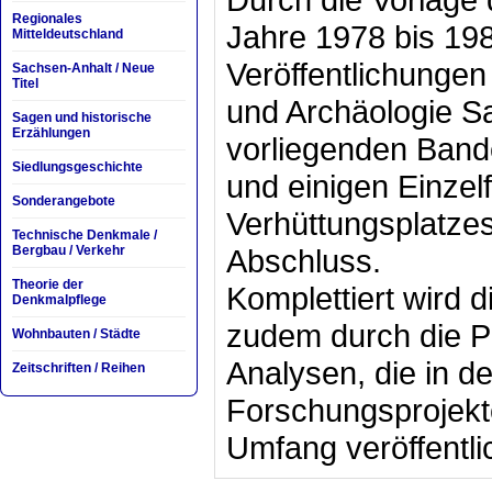
Regionales
Jahre 1978 bis 19
Mitteldeutschland
Veröffentlichunge
Sachsen-Anhalt / Neue
Titel
und Archäologie S
Sagen und historische
Erzählungen
vorliegenden Band
Siedlungsgeschichte
und einigen Einze
Sonderangebote
Verhüttungsplatzes
Technische Denkmale /
Bergbau / Verkehr
Abschluss.
Theorie der
Komplettiert wird 
Denkmalpflege
zudem durch die Pu
Wohnbauten / Städte
Analysen, die in 
Zeitschriften / Reihen
Forschungsprojekte
Umfang veröffentli