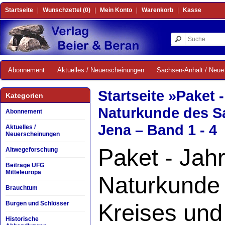
Startseite
|
Wunschzettel (0)
|
Mein Konto
|
Warenkorb
|
Kasse
Abonnement
Aktuelles / Neuerscheinungen
Sachsen-Anhalt / Neue 
Startseite
»
Paket 
Kategorien
Naturkunde des Sa
Abonnement
Jena – Band 1 - 4
Aktuelles /
Neuerscheinungen
Paket - Jah
Altwegeforschung
Beiträge UFG
Mitteleuropa
Naturkunde 
Brauchtum
Kreises und
Burgen und Schlösser
Historische