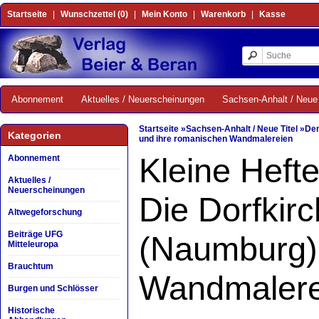
Startseite
|
Wunschzettel (0)
|
Mein Konto
|
Warenkorb
|
Kasse
Abonnement
Aktuelles / Neuerscheinungen
Sachsen-Anhalt / Neue 
Startseite
»
Sachsen-Anhalt / Neue Titel
»
Den
Kategorien
und ihre romanischen Wandmalereien
Kleine Heft
Abonnement
Aktuelles /
Neuerscheinungen
Die Dorfkir
Altwegeforschung
Beiträge UFG
(Naumburg)
Mitteleuropa
Brauchtum
Wandmalere
Burgen und Schlösser
Historische