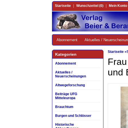
Startseite
|
Wunschzettel (0)
|
Mein Konto
Abonnement
Aktuelles / Neuerscheinu
Startseite
»
Kategorien
Frau
Abonnement
und 
Aktuelles /
Neuerscheinungen
Altwegeforschung
Beiträge UFG
Mitteleuropa
Brauchtum
Burgen und Schlösser
Historische