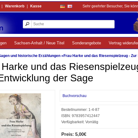
|
Warenkorb
|
Kasse
Sehr geehrter Besucher, Sie kön
ngen
Sachsen-Anhalt / Neue Titel
Sonderangebote
Vertrag widerufe
Sagen und historische Erzählungen
»
Frau Harke und das Riesenspielzeug - Zur
 Harke und das Riesenspielzeu
Entwicklung der Sage
Buchvorschau
Bestellnummer:
1-4-87
ISBN:
9783957412447
Verfügbarkeit:
Vorrätig
Preis: 5,00€