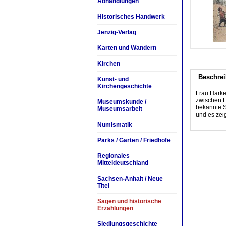
Abhandlungen
Historisches Handwerk
Jenzig-Verlag
Karten und Wandern
Kirchen
Beschre
Kunst- und
Kirchengeschichte
Frau Harke 
zwischen H
Museumskunde /
bekannte S
Museumsarbeit
und es zeig
Numismatik
Parks / Gärten / Friedhöfe
Regionales
Mitteldeutschland
Sachsen-Anhalt / Neue
Titel
Sagen und historische
Erzählungen
Siedlungsgeschichte