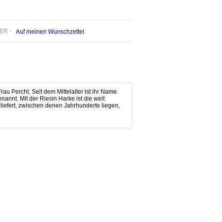
ER -
Auf meinen Wunschzettel
rau Percht. Seit dem Mittelalter ist ihr Name
nnt. Mit der Riesin Harke ist die weit
iefert, zwischen denen Jahrhunderte liegen,