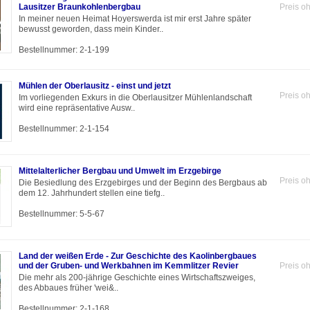
Lausitzer Braunkohlenbergbau
Preis o
In meiner neuen Heimat Hoyerswerda ist mir erst Jahre später
bewusst geworden, dass mein Kinder..
Bestellnummer: 2-1-199
Mühlen der Oberlausitz - einst und jetzt
Preis o
Im vorliegenden Exkurs in die Oberlausitzer Mühlenlandschaft
wird eine repräsentative Ausw..
Bestellnummer: 2-1-154
Mittelalterlicher Bergbau und Umwelt im Erzgebirge
Preis o
Die Besiedlung des Erzgebirges und der Beginn des Bergbaus ab
dem 12. Jahrhundert stellen eine tiefg..
Bestellnummer: 5-5-67
Land der weißen Erde - Zur Geschichte des Kaolinbergbaues
und der Gruben- und Werkbahnen im Kemmlitzer Revier
Preis o
Die mehr als 200-jährige Geschichte eines Wirtschaftszweiges,
des Abbaues früher 'wei&..
Bestellnummer: 2-1-168