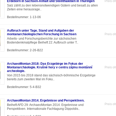
Erdeborn in Sachsen-Anhalt und Steinthaleben in Thüringen
Preis o
Salz zählt zu den lebensnotwendigen Gütern und besaß zu allen
Zeiten eine herausrage..
Bestellnummer: 1-13-06
Aufbruch unter Tage. Stand und Aufgaben der
montanarchäologischen Forschung in Sachsen
Preis o
Arbeits- und Forschungsberichte zur sächsischen
Bodendenkmalpflege Beiheft 22: Aufbruch unter T..
Bestellnummer: 2-26-B22
ArchaeoMontan 2018: Das Erzgebirge im Fokus der
Montanarchäologie. Krušné hory v centru zájmu montánní
Preis o
archeologie.
Von 2015 bis 2018 stand das sächsisch-böhmische Erzgebirge
bereits zum zweiten Mal im Foku..
Bestellnummer: 5-4-B32
ArchaeoMontan 2014. Ergebnisse und Perspektiven.
Preis o
Beiheft AFD 29: ArchaeoMontan 2014. Ergebnisse und
Perspektiven. Internationale Fachtagung Dippoldis..