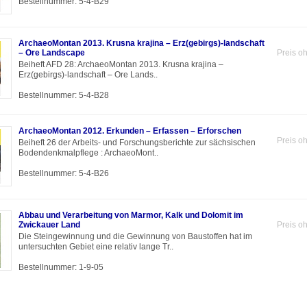
Bestellnummer: 5-4-B29
ArchaeoMontan 2013. Krusna krajina – Erz(gebirgs)-landschaft
– Ore Landscape
Preis o
Beiheft AFD 28: ArchaeoMontan 2013. Krusna krajina –
Erz(gebirgs)-landschaft – Ore Lands..
Bestellnummer: 5-4-B28
ArchaeoMontan 2012. Erkunden – Erfassen – Erforschen
Preis o
Beiheft 26 der Arbeits- und Forschungsberichte zur sächsischen
Bodendenkmalpflege : ArchaeoMont..
Bestellnummer: 5-4-B26
Abbau und Verarbeitung von Marmor, Kalk und Dolomit im
Zwickauer Land
Preis o
Die Steingewinnung und die Gewinnung von Baustoffen hat im
untersuchten Gebiet eine relativ lange Tr..
Bestellnummer: 1-9-05