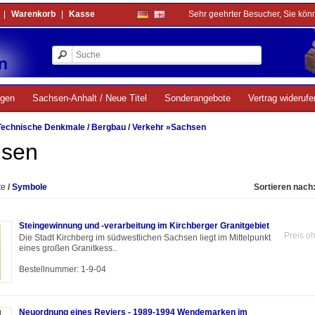
|
Warenkorb
|
Kasse
Sehr geehrter Besucher, Sie kön
ngen
Sachsen-Anhalt / Neue Titel
Sonderangebote
Vertrag widerufe
Technische Denkmale / Bergbau / Verkehr
»
Sachsen
hsen
te
/
Symbole
Sortieren nach
Steingewinnung und -verarbeitung im Kirchberger Granitgebiet
Preis o
Die Stadt Kirchberg im südwestlichen Sachsen liegt im Mittelpunkt
eines großen Granitkess..
Bestellnummer: 1-9-04
Neuordnung eines Reviers - 1989-1994 Wendemarken im