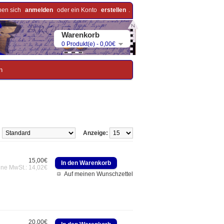
nen sich
anmelden
oder ein Konto
erstellen
.
Warenkorb
0 Produkt(e) - 0,00€
n
:
Anzeige:
15,00€
hne MwSt.: 14,02€
Auf meinen Wunschzettel
20,00€