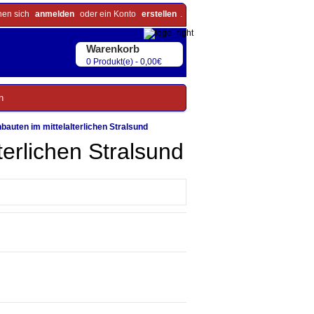
nen sich
anmelden
oder ein Konto
erstellen
.
Warenkorb
0 Produkt(e) - 0,00€
n
auten im mittelalterlichen Stralsund
erlichen Stralsund