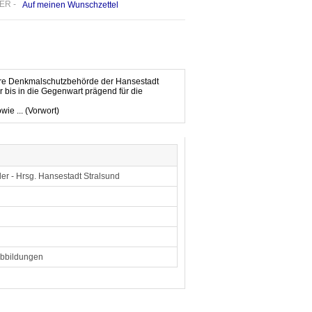
ER -
Auf meinen Wunschzettel
ntere Denkmalschutzbehörde der Hansestadt
 bis in die Gegenwart prägend für die
ie ... (Vorwort)
er - Hrsg. Hansestadt Stralsund
Abbildungen