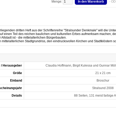
Menge:
- OD
rliegenden dritten Heft aus der Schriftenreihe "Stralsunder Denkmale" will die U
auf einen Teil des reichen baulichen und kulturellen Erbes aufmerksam machen, der
 Altstadt ist - die mittelalterlichen Bürgerbauten.
ittelalterlichen Stadtgrundriss, den eindrucksvollen Kirchen und Stadtklöstern sow
 / Herausgeber
Claudia Hoffmann, Birgit Kulessa und Gunnar Möll
Größe
21 x 21 cm
Einband
Broschur
rscheinungsjahr
Stralsund 2008
Details
88 Seiten, 131 meist farbige 