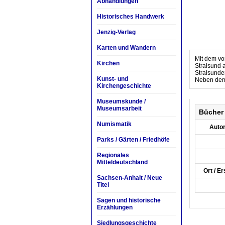
Abhandlungen
Historisches Handwerk
Jenzig-Verlag
Karten und Wandern
Mit dem vo
Kirchen
Stralsund 
Stralsunder
Kunst- und
Neben dem m
Kirchengeschichte
Museumskunde /
Museumsarbeit
Bücher
Numismatik
Autor
Parks / Gärten / Friedhöfe
Regionales
Mitteldeutschland
Ort / E
Sachsen-Anhalt / Neue
Titel
Sagen und historische
Erzählungen
Siedlungsgeschichte