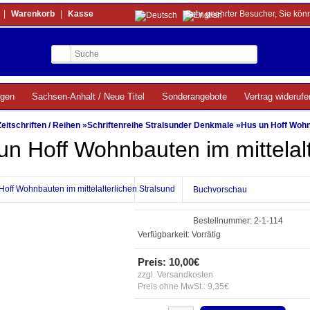
|
Warenkorb
|
Kasse
Sehr geehrter Besucher, Sie kön
ngen
Sachsen-Anhalt / Neue Titel
Sonderangebote
Vertrag widerufe
Zeitschriften / Reihen
»
Schriftenreihe Stralsunder Denkmale
»
Hus un Hoff Wohnb
un Hoff Wohnbauten im mittelalt
Buchvorschau
Bestellnummer:
2-1-114
Verfügbarkeit:
Vorrätig
Preis: 10,00€
zzgl. Versandkosten
Preis ohne MwSt.: 9,35€