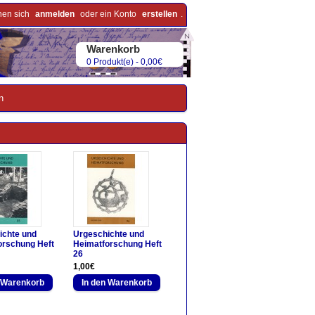
nen sich
anmelden
oder ein Konto
erstellen
.
Warenkorb
0 Produkt(e) - 0,00€
n
ichte und
Urgeschichte und
orschung Heft
Heimatforschung Heft
26
1,00€