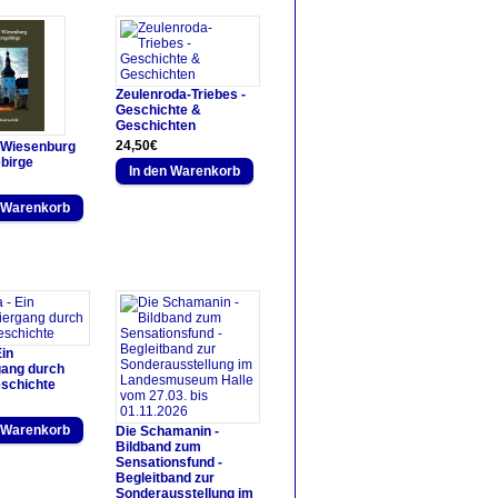
Zeulenroda-Triebes -
Geschichte &
Geschichten
24,50€
 Wiesenburg
birge
Ein
gang durch
eschichte
Die Schamanin -
Bildband zum
Sensationsfund -
Begleitband zur
Sonderausstellung im