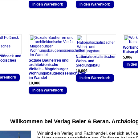
Worksho
Kaiserpf
 Pößneck und
Nationalsozialistischer
5,00€
logisches
Soziale Bauherren und
Wohn- und
architektonische
Siedlungsbau
Vielfalt – Magdeburger
10,00€
Wohnungsbaugenossenschaften
im Wandel
10,00€
Willkommen bei Verlag Beier & Beran. Archäolog
Wir sind ein Verlag und Fachhandel, der sich auf