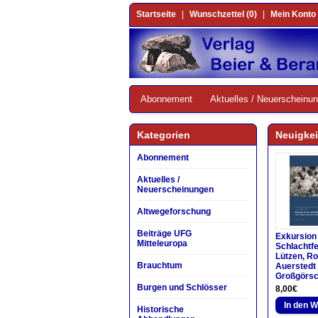
Startseite
|
Wunschzettel (0)
|
Mein Konto
Abonnement
Aktuelles / Neuerscheinu
Kategorien
Neuigkei
Abonnement
Aktuelles /
Neuerscheinungen
Altwegeforschung
Beiträge UFG
Exkursion
Mitteleuropa
Schlachtfe
Lützen, R
Brauchtum
Auerstedt
Großgörsc
Burgen und Schlösser
8,00€
Historische