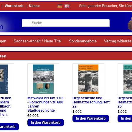
|
Warenkorb
|
Kasse
Sehr geehrter Besucher, Sie kön
ngen
Sachsen-Anhalt / Neue Titel
Sonderangebote
Vertrag widerufe
ten
 zu den
Mittweida bis um 1700
Urgeschichte und
Urgesch
ldern
- Forschungen zu 600
Heimatforschung Heft
Heimatf
oßbach,
Jahren
22
25
 und
Stadtgeschichte
1,00€
1,00€
hen.
69,00€