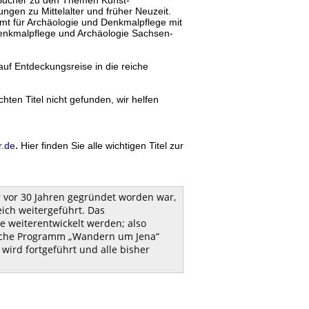
ns Bücher zu den Themen Kunst-
gen zu Mittelalter und früher Neuzeit.
amt für Archäologie und Denkmalpflege mit
Denkmalpflege und Archäologie Sachsen-
uf Entdeckungsreise in die reiche
ten Titel nicht gefunden, wir helfen
.
r.de
Hier finden Sie alle wichtigen Titel zur
er vor 30 Jahren gegründet worden war,
ich weitergeführt. Das
e weiterentwickelt werden; also
eiche Programm „Wandern um Jena“
wird
fortgeführt und alle bisher