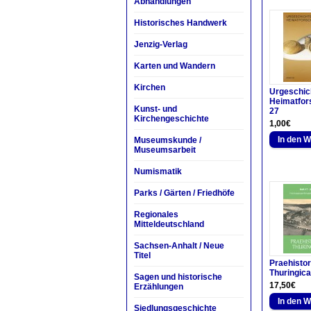
Abhandlungen
Historisches Handwerk
Jenzig-Verlag
Karten und Wandern
Kirchen
Urgeschic
Heimatfor
Kunst- und
27
Kirchengeschichte
1,00€
Museumskunde /
Museumsarbeit
Numismatik
Parks / Gärten / Friedhöfe
Regionales
Mitteldeutschland
Sachsen-Anhalt / Neue
Titel
Praehistor
Thuringica
Sagen und historische
17,50€
Erzählungen
Siedlungsgeschichte