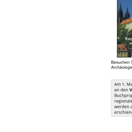
Besuchen S
Archäologi
Am 1. Ma
an den
V
Buchprog
regional
werden a
erschien