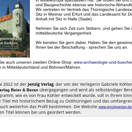
in Mitteleuropa spezialisiert hat. Sie finden bei u
und Baugeschichte ebenso wie historische Abhandlun
Wir vertreten im Vertrieb das Thüringische Landes
Sitz in Weimar und Erfurt und das Landesamt für 
Anhalt mit Sitz in Halle (Saale).
Nehmen Sie sich Zeit zum Stöbern, und gehen Sie a
mitteldeutsche Vergangenheit.
Wir beraten Sie gern dabei. Haben Sie den gewünsch
Ihnen bei der Beschaffung - sprechen Sie uns an.
ie auch unseren zweiten Online-Shop:
www.archaeologie-und-bueche
e in Mitteldeutschland und Böhmen/Mähren.
i 2022 ist der
Jenzig Verlag
, der von der Verlegerin Gabriele Köhl
übergegangen und wird als selbständiger Bere
erlag Beier & Beran
ramm, wie es von Frau Köhler entwickelt wurde, soll in Ihrem Sinn
e Titel mit historischem Bezug zu Ostthüringen und das umfangr
uch weiterhin das Profil bestimmen. Die Website
www.jenzigverlag.de
en Titel können bei uns geordert werden.