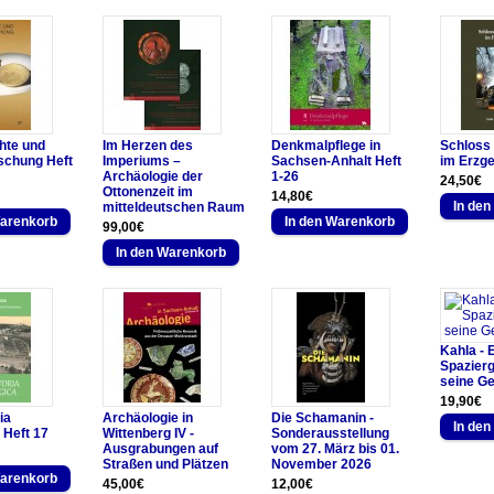
hte und
Im Herzen des
Denkmalpflege in
Schloss
schung Heft
Imperiums –
Sachsen-Anhalt Heft
im Erzge
Archäologie der
1-26
24,50€
Ottonenzeit im
14,80€
mitteldeutschen Raum
99,00€
Kahla - 
Spazier
seine G
19,90€
ia
Archäologie in
Die Schamanin -
 Heft 17
Wittenberg IV -
Sonderausstellung
Ausgrabungen auf
vom 27. März bis 01.
Straßen und Plätzen
November 2026
45,00€
12,00€